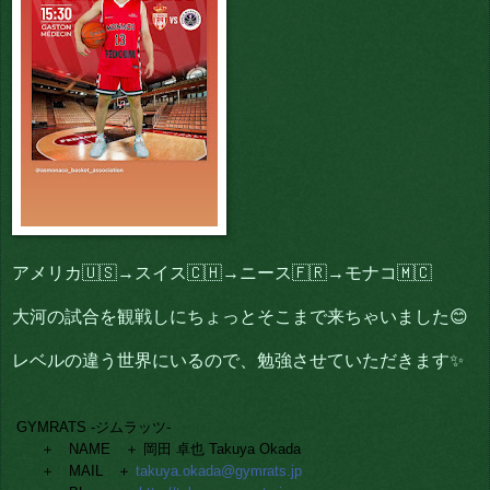
アメリカ🇺🇸→スイス🇨🇭→ニース🇫🇷→モナコ🇲🇨
大河の試合を観戦しにちょっとそこまで来ちゃいました😊
レベルの違う世界にいるので、勉強させていただきます✨
GYMRATS -ジムラッツ-
＋ NAME ＋ 岡田 卓也 Takuya Okada
＋ MAIL ＋
takuya.okada@gymrats.jp