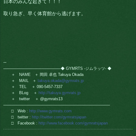
日本のみんな起きて！！！
取り急ぎ、早く体育館から逃げます。
--
─────────────────────◆ GYMRTS -ジムラッツ- ◆
＋ NAME ＋ 岡田 卓也 Takuya Okada
＋ MAIL ＋
takuya.okada@gymrats.jp
＋ TEL ＋ 090-5457-7337
＋ BLog ＋
http://takuya.gymrats.jp
＋ twitter ＋ @gymrats13
───────────────────────────────────────
□ Web :
http://www.gymrats.com
□ twitter :
http://twitter.com/gymratsjapan
□ Facebook :
http://www.facebook.com/gymratsjapan