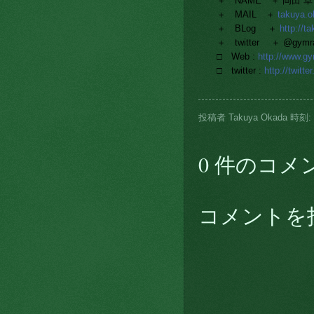
＋ NAME ＋ 岡田 卓也 T
＋ MAIL ＋
takuya.
＋ BLog ＋
http://t
＋ twitter ＋ @gymra
□ Web :
http://www.g
□ twitter :
http://twitt
投稿者
Takuya Okada
時刻:
0 件のコメ
コメントを