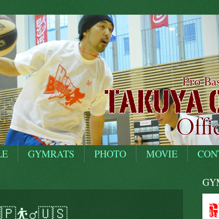
LE
GYMRATS
PHOTO
MOVIE
CON
GYM
🇵⛹️‍♂️🇺🇸