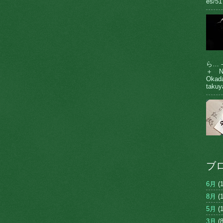
es/51
ら… 
＋ N
Oka
takuy
ブ
6月
(1
8月
(1
5月
(1
3月
(8