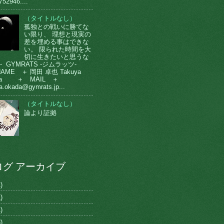
752946....
（タイトルなし）
孤独との戦いに勝てな
い限り、 理想と現実の
差を埋める事はできな
い。 限られた時間を大
切に生きたいと思うな
-- GYMRATS -ジムラッツ-
AME ＋ 岡田 卓也 Takuya
da ＋ MAIL ＋
a.okada@gymrats.jp...
（タイトルなし）
論より証拠
ログ アーカイブ
)
)
)
)