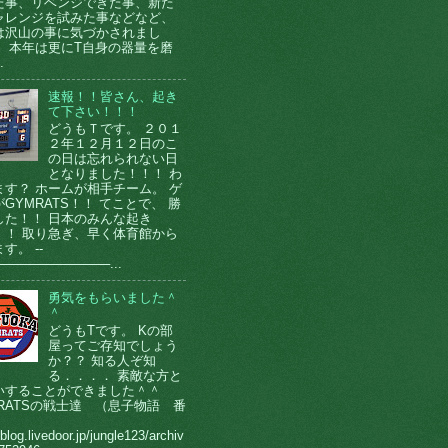
た事、リベンジできた事、新た
ャレンジを試みた事などなど、
は沢山の事に気づかされまし
。 本年は更にT自身の器量を磨
.
速報！！皆さん、起き
て下さい！！！
どうもＴです。 ２０１
２年１２月１２日のこ
の日は忘れられない日
となりました！！！ わ
ます？ ホームが相手チーム。 ゲ
GYMRATS！！ てことで、 勝
した！！ 日本のみんな起き
！！ 取り急ぎ、早く体育館から
す。 --
────────────...
勇気をもらいました＾
＾
どうもTです。 Kの部
屋ってご存知でしょう
か？？ 知る人ぞ知
る．．．． 素敵な方と
いすることができました＾＾
MRATSの戦士達 （息子物語 番
）
/blog.livedoor.jp/jungle123/archiv