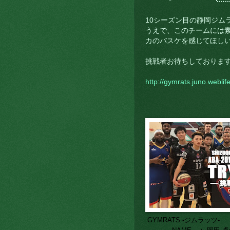
10シーズン目の静岡ジム
うえで、このチームには素
カのバスケを感じてほし
挑戦者お待ちしておりま
http://gymrats.juno.webli
GYMRATS -ジムラッツ-