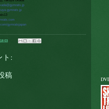
akuya Okada
okada@gymrats.jp
akuya.gymrats.jp
ts13
ymrats.com
er.com/gymratsjapan
18:03
ント:
投稿
DV