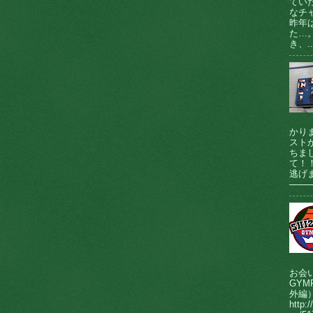
てい
なチ
昨年
た…
き、..
かり
ストが
ちま
て！
逃げま
────
お会
GY
外編
http:/