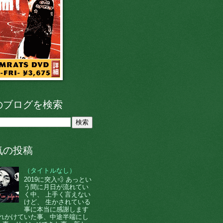
のブログを検索
気の投稿
（タイトルなし）
2019に突入💨 あっとい
う間に月日が流れてい
く中、 上手く言えない
けど、 生かされている
事に本当に感謝します
 忘れかけていた事、中途半端にし