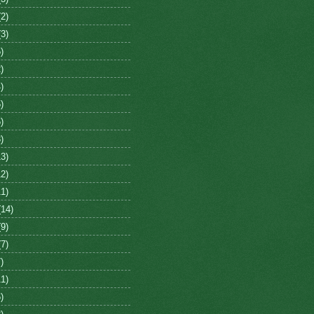
2)
3)
)
)
)
)
)
)
3)
2)
1)
14)
9)
7)
)
1)
)