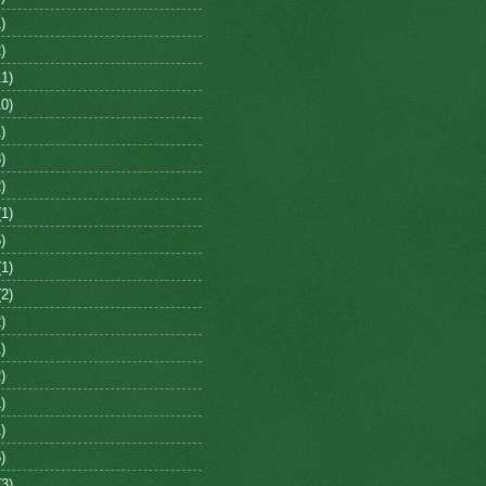
)
)
1)
0)
)
)
)
1)
)
1)
2)
)
)
)
)
)
)
3)