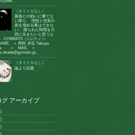
752946....
（タイトルなし）
孤独との戦いに勝てな
い限り、 理想と現実の
差を埋める事はできな
い。 限られた時間を大
切に生きたいと思うな
-- GYMRATS -ジムラッツ-
AME ＋ 岡田 卓也 Takuya
da ＋ MAIL ＋
a.okada@gymrats.jp...
（タイトルなし）
論より証拠
ログ アーカイブ
)
)
)
)