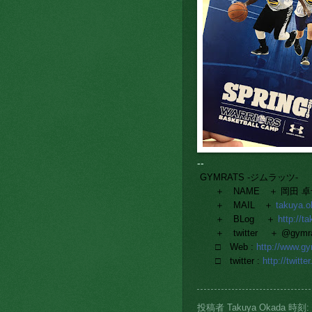
--
GYMRATS -ジムラッツ-
＋ NAME ＋ 岡田 卓也 T
＋ MAIL ＋
takuya.
＋ BLog ＋
http://t
＋ twitter ＋ @gymra
□ Web :
http://www.g
□ twitter :
http://twitt
投稿者
Takuya Okada
時刻: