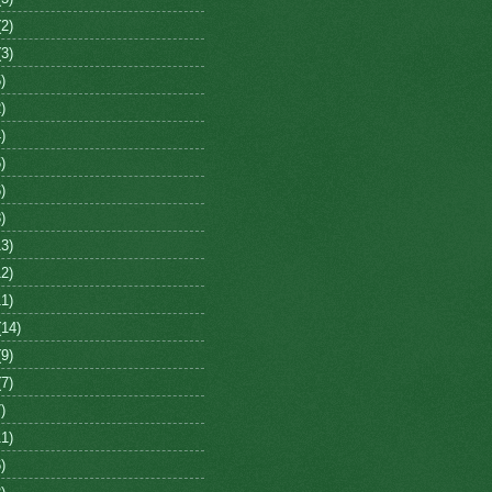
2)
3)
)
)
)
)
)
)
3)
2)
1)
14)
9)
7)
)
1)
)