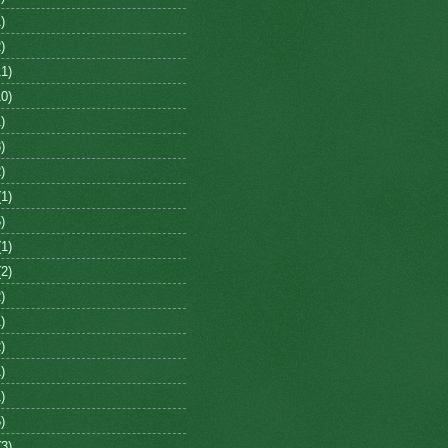
)
)
1)
0)
)
)
)
1)
)
1)
2)
)
)
)
)
)
)
3)