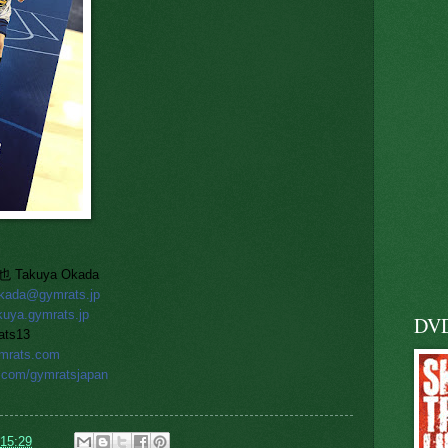
akuya Okada
okada@gymrats.jp
akuya.gymrats.jp
DV
ts13
ymrats.com
er.com/gymratsjapan
15:29