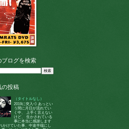
のブログを検索
気の投稿
（タイトルなし）
2019に突入💨 あっとい
う間に月日が流れてい
く中、 上手く言えない
けど、 生かされている
事に本当に感謝します
 忘れかけていた事、中途半端にし