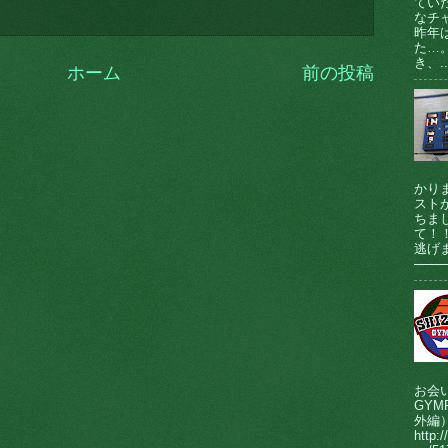
てい
なチ
昨年
た…
き、..
ホーム
前の投稿
かり
ストが
ちま
て！
逃げま
────
お会
GY
外編
http:/