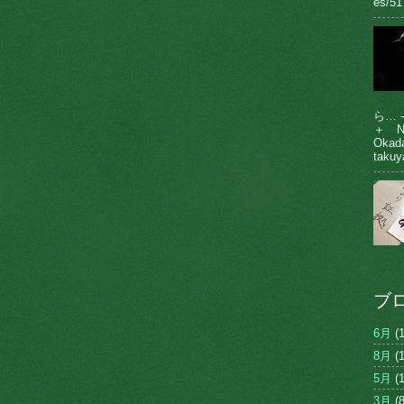
es/51
ら… 
＋ N
Oka
takuy
ブ
6月
(1
8月
(1
5月
(1
3月
(8