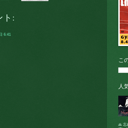
ント:
 6:41
こ
人
🙏