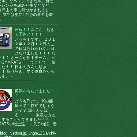
た事、リベンジできた事、新た
ャレンジを試みた事などなど、
は沢山の事に気づかされまし
。 本年は更にT自身の器量を磨
.
速報！！皆さん、起き
て下さい！！！
どうもＴです。 ２０１
２年１２月１２日のこ
の日は忘れられない日
となりました！！！ わ
ます？ ホームが相手チーム。 ゲ
GYMRATS！！ てことで、 勝
した！！ 日本のみんな起き
！！ 取り急ぎ、早く体育館から
す。 --
────────────...
勇気をもらいました＾
＾
どうもTです。 Kの部
屋ってご存知でしょう
か？？ 知る人ぞ知
る．．．． 素敵な方と
いすることができました＾＾
MRATSの戦士達 （息子物語 番
）
/blog.livedoor.jp/jungle123/archiv