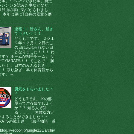
た事、リベンジできた事、新た
ャレンジを試みた事などなど、
は沢山の事に気づかされまし
。 本年は更にT自身の器量を磨
.
速報！！皆さん、起き
て下さい！！！
どうもＴです。 ２０１
２年１２月１２日のこ
の日は忘れられない日
となりました！！！ わ
ます？ ホームが相手チーム。 ゲ
GYMRATS！！ てことで、 勝
した！！ 日本のみんな起き
！！ 取り急ぎ、早く体育館から
す。 --
────────────...
勇気をもらいました＾
＾
どうもTです。 Kの部
屋ってご存知でしょう
か？？ 知る人ぞ知
る．．．． 素敵な方と
いすることができました＾＾
MRATSの戦士達 （息子物語 番
）
/blog.livedoor.jp/jungle123/archiv