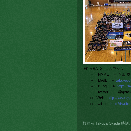
GYMRATS -ジムラッツ-
＋ NAME ＋ 岡田 卓也 T
＋ MAIL ＋
takuya.
＋ BLog ＋
http://t
＋ twitter ＋ @gymra
□ Web :
http://www.g
□ twitter :
http://twitt
投稿者
Takuya Okada
時刻: