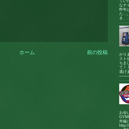
てい
なチ
昨年
た…
き、..
ホーム
前の投稿
かり
ストが
ちま
て！
逃げま
────
お会
GY
外編
http:/