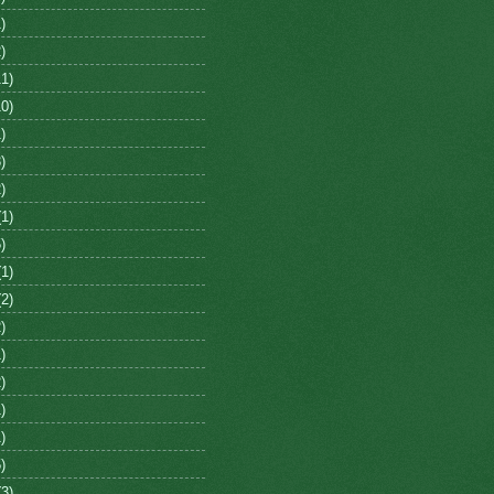
)
)
1)
0)
)
)
)
1)
)
1)
2)
)
)
)
)
)
)
3)