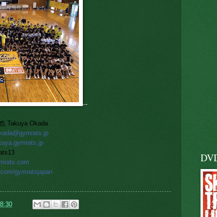
--
akuya Okada
okada@gymrats.jp
akuya.gymrats.jp
ts13
DV
ymrats.com
er.com/gymratsjapan
8:30