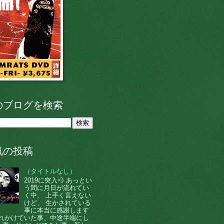
のブログを検索
気の投稿
（タイトルなし）
2019に突入💨 あっとい
う間に月日が流れてい
く中、 上手く言えない
けど、 生かされている
事に本当に感謝します
 忘れかけていた事、中途半端にし