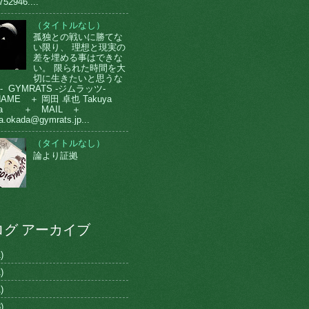
752946....
（タイトルなし）
孤独との戦いに勝てな
い限り、 理想と現実の
差を埋める事はできな
い。 限られた時間を大
切に生きたいと思うな
-- GYMRATS -ジムラッツ-
AME ＋ 岡田 卓也 Takuya
da ＋ MAIL ＋
a.okada@gymrats.jp...
（タイトルなし）
論より証拠
ログ アーカイブ
)
)
)
)