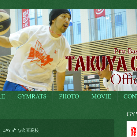
LE
GYMRATS
PHOTO
MOVIE
CON
GYM
L DAY 🏀 @久喜高校