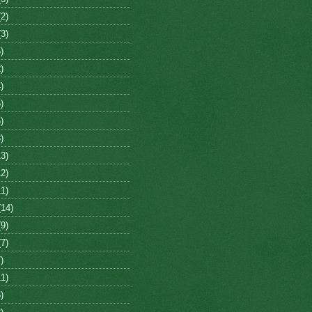
2)
3)
)
)
)
)
)
)
3)
2)
1)
14)
9)
7)
)
1)
)