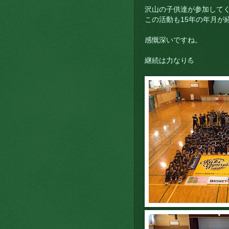
沢山の子供達が参加して
この活動も15年の年月が
感慨深いですね。
継続は力なり💪