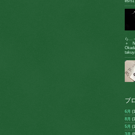
es/51
ら… 
＋ N
Oka
takuy
ブ
6月
(1
8月
(1
5月
(1
3月
(8