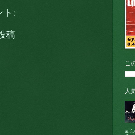
ント:
投稿
こ
人
🙏