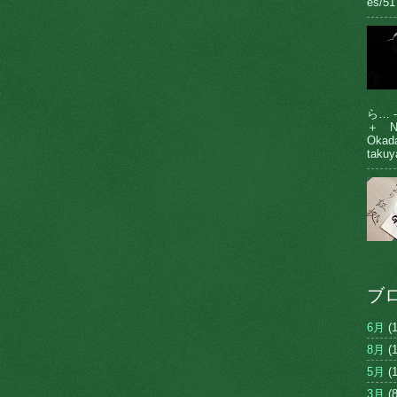
es/51
ら… 
＋ N
Oka
takuy
ブ
6月
(1
8月
(1
5月
(1
3月
(8