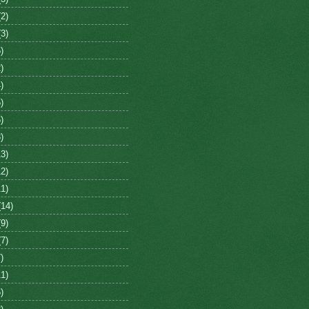
2)
3)
)
)
)
)
)
)
3)
2)
1)
14)
9)
7)
)
1)
)