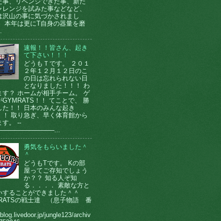
た事、リベンジできた事、新た
ャレンジを試みた事などなど、
は沢山の事に気づかされまし
。 本年は更にT自身の器量を磨
.
速報！！皆さん、起き
て下さい！！！
どうもＴです。 ２０１
２年１２月１２日のこ
の日は忘れられない日
となりました！！！ わ
ます？ ホームが相手チーム。 ゲ
GYMRATS！！ てことで、 勝
した！！ 日本のみんな起き
！！ 取り急ぎ、早く体育館から
す。 --
────────────...
勇気をもらいました＾
＾
どうもTです。 Kの部
屋ってご存知でしょう
か？？ 知る人ぞ知
る．．．． 素敵な方と
いすることができました＾＾
MRATSの戦士達 （息子物語 番
）
/blog.livedoor.jp/jungle123/archiv