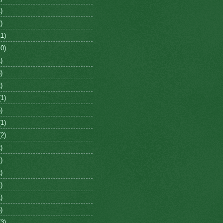
)
)
1)
0)
)
)
)
1)
)
1)
2)
)
)
)
)
)
)
3)