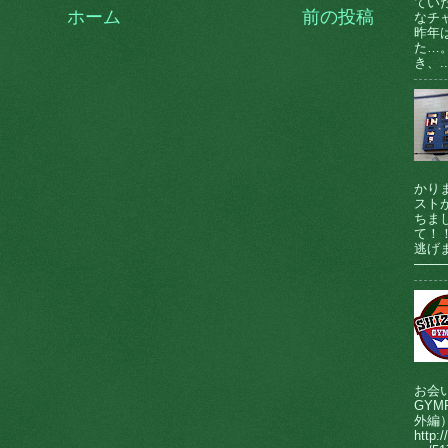
てい
ホーム
前の投稿
なチ
昨年
た…
き、..
かり
ストが
ちま
て！
逃げま
────
お会
GY
外編
http:/