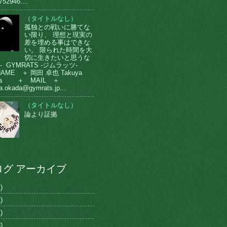
752946....
（タイトルなし）
孤独との戦いに勝てな
い限り、 理想と現実の
差を埋める事はできな
い。 限られた時間を大
切に生きたいと思うな
-- GYMRATS -ジムラッツ-
AME ＋ 岡田 卓也 Takuya
da ＋ MAIL ＋
a.okada@gymrats.jp...
（タイトルなし）
論より証拠
ログ アーカイブ
)
)
)
)