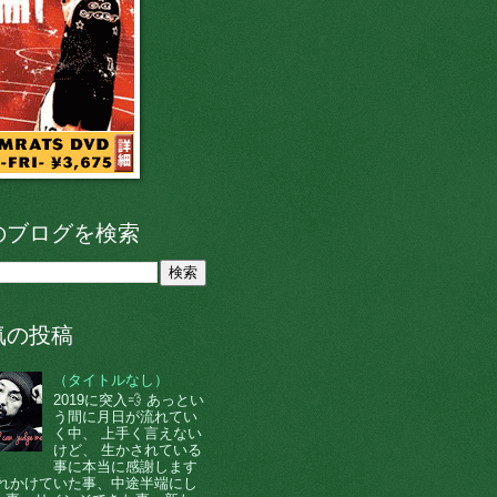
のブログを検索
気の投稿
（タイトルなし）
2019に突入💨 あっとい
う間に月日が流れてい
く中、 上手く言えない
けど、 生かされている
事に本当に感謝します
 忘れかけていた事、中途半端にし