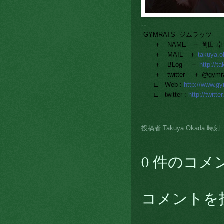
--
GYMRATS -ジムラッツ-
＋ NAME ＋ 岡田 卓也 T
＋ MAIL ＋
takuya.
＋ BLog ＋
http://t
＋ twitter ＋ @gymra
□ Web :
http://www.g
□ twitter :
http://twitt
投稿者
Takuya Okada
時刻:
0 件のコメ
コメントを