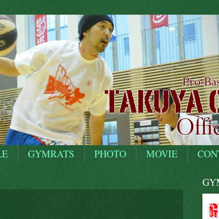
LE
GYMRATS
PHOTO
MOVIE
CON
GYM