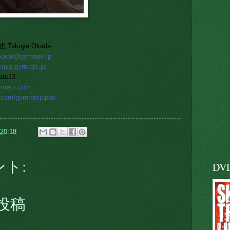
akuya Okada
okada@gymrats.jp
akuya.gymrats.jp
ts13
ymrats.com
er.com/gymratsjapan
20:18
ント:
DV
投稿