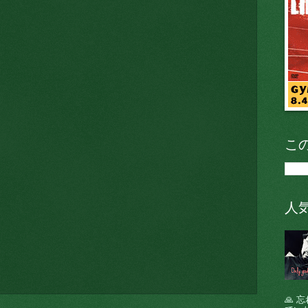
こ
人
🙏