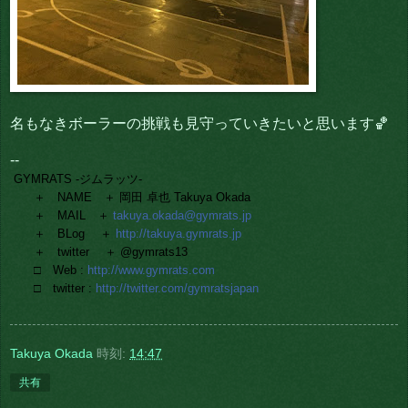
名もなきボーラーの挑戦も見守っていきたいと思います🏀
--
GYMRATS -ジムラッツ-
＋ NAME ＋ 岡田 卓也 Takuya Okada
＋ MAIL ＋
takuya.okada@gymrats.jp
＋ BLog ＋
http://takuya.gymrats.jp
＋ twitter ＋ @gymrats13
□ Web :
http://www.gymrats.com
□ twitter :
http://twitter.com/gymratsjapan
Takuya Okada
時刻:
14:47
共有