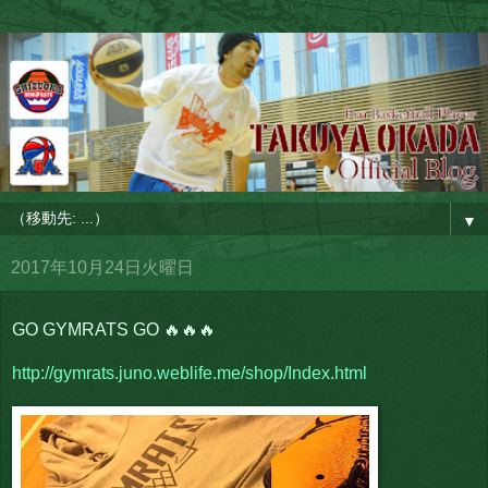
▼
2017年10月24日火曜日
GO GYMRATS GO 🔥🔥🔥
http://gymrats.juno.weblife.me/shop/Index.html