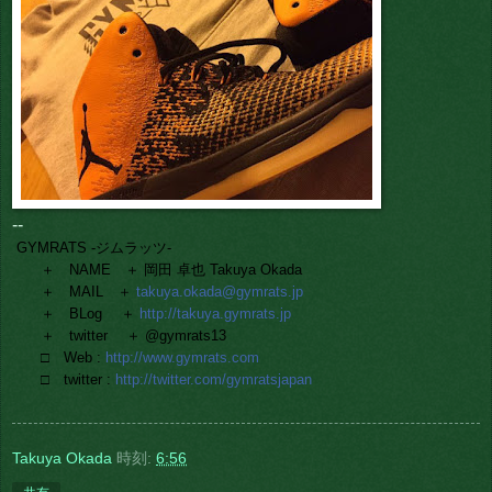
--
GYMRATS -ジムラッツ-
＋ NAME ＋ 岡田 卓也 Takuya Okada
＋ MAIL ＋
takuya.okada@gymrats.jp
＋ BLog ＋
http://takuya.gymrats.jp
＋ twitter ＋ @gymrats13
□ Web :
http://www.gymrats.com
□ twitter :
http://twitter.com/gymratsjapan
Takuya Okada
時刻:
6:56