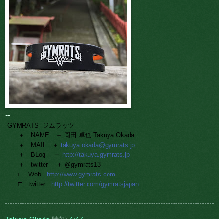
--
GYMRATS -ジムラッツ-
＋ NAME ＋ 岡田 卓也 Takuya Okada
＋ MAIL ＋
takuya.okada@gymrats.jp
＋ BLog ＋
http://takuya.gymrats.jp
＋ twitter ＋ @gymrats13
□ Web :
http://www.gymrats.com
□ twitter :
http://twitter.com/gymratsjapan