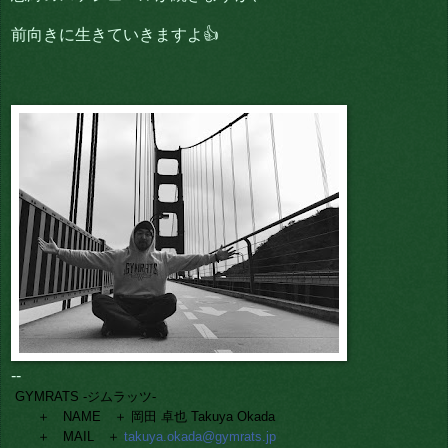
前向きに生きていきますよ👍
--
GYMRATS -ジムラッツ-
＋ NAME ＋ 岡田 卓也 Takuya Okada
＋ MAIL ＋
takuya.okada@gymrats.jp