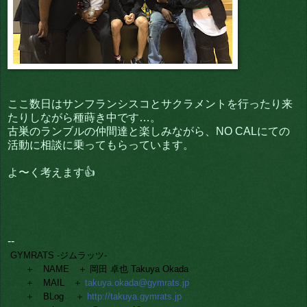
ここ数日はサンフランシスコとサクラメントを行ったり来
たりしながら種蒔き中です…。
古巣のランブルの仲間達と楽しみながら、NO CALにての
活動に相談に乗ってもらっています。
よ〜く考えます👍
--
GYMRATS -ジムラッツ-
＋ NAME ＋ 岡田 卓也 Takuya Okada
＋ MAIL ＋
takuya.okada@gymrats.jp
＋ BLog ＋
http://takuya.gymrats.jp