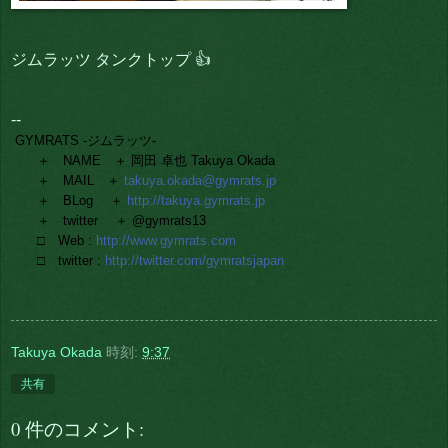
ジムラッツ タンクトップ 👍
--
GYMRATS -ジムラッツ-
＋ NAME ＋ 岡田 卓也 Takuya Okada
＋ MAIL ＋
takuya.okada@gymrats.jp
＋ BLog ＋
http://takuya.gymrats.jp
＋ twitter ＋ @gymrats13
□ Web :
http://www.gymrats.com
□ twitter :
http://twitter.com/gymratsjapan
Takuya Okada
時刻:
9:37
共有
0 件のコメント: