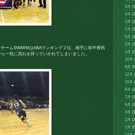
6月
(1
4月
(2
2月
(1
1月
(1
5月
(1
2月
(3
チームSWARMはABAランキング２位、相手に前半善戦
1月
(2
から一気に流れを持っていかれてしまいました。
10月
(
9月
(5
12月
(
10月
(
9月
(2
7月
(1
6月
(2
3月
(1
2月
(1
1月
(5
12月
(