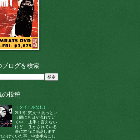
のブログを検索
気の投稿
（タイトルなし）
2019に突入💨 あっとい
う間に月日が流れてい
く中、 上手く言えない
けど、 生かされている
事に本当に感謝します
 忘れかけていた事、中途半端にし