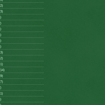
2)
3)
)
)
)
)
)
)
3)
2)
1)
14)
9)
7)
)
1)
)