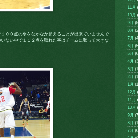
11月
(
10月
(
9月
(5
8月
(2
で１００点の壁をなかなか超えることが出来ていませんで
7月
(4
のいない中で１１２点を取れた事はチームに取って大きな
6月
(5
5月
(6
4月
(3
3月
(1
2月
(1
1月
(1
12月
(
11月
(
10月
(
9月
(7
8月
(1
7月
(6