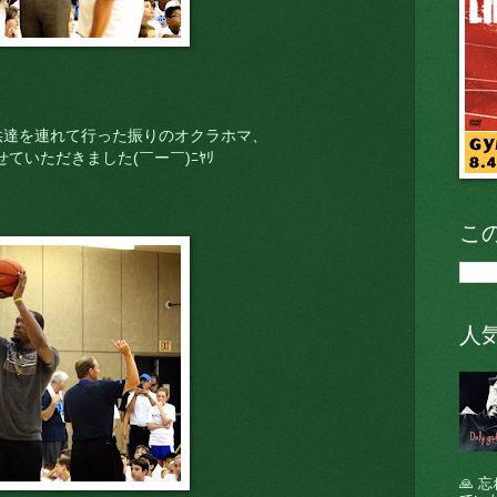
供達を連れて行った振りのオクラホマ、
ていただきました(￣ー￣)ﾆﾔﾘ
こ
人
🙏