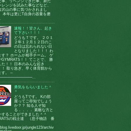
た事、リベンジできた事、新た
ャレンジを試みた事などなど、
は沢山の事に気づかされまし
。 本年は更にT自身の器量を磨
.
速報！！皆さん、起き
て下さい！！！
どうもＴです。 ２０１
２年１２月１２日のこ
の日は忘れられない日
となりました！！！ わ
ます？ ホームが相手チーム。 ゲ
GYMRATS！！ てことで、 勝
した！！ 日本のみんな起き
！！ 取り急ぎ、早く体育館から
す。 --
────────────...
勇気をもらいました＾
＾
どうもTです。 Kの部
屋ってご存知でしょう
か？？ 知る人ぞ知
る．．．． 素敵な方と
いすることができました＾＾
MRATSの戦士達 （息子物語 番
）
/blog.livedoor.jp/jungle123/archiv