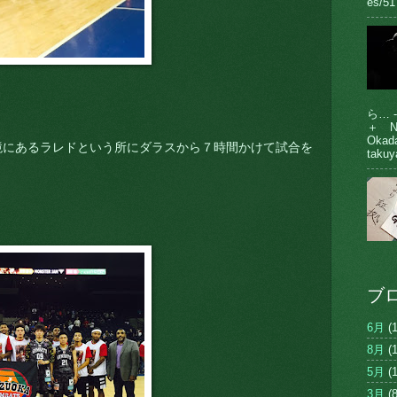
es/51
ら… 
＋ N
Oka
境にあるラレドという所にダラスから７時間かけて試合を
takuy
ブ
6月
(1
8月
(1
5月
(1
3月
(8