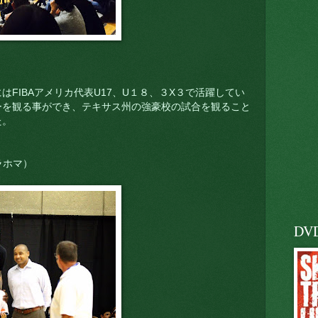
はFIBAアメリカ代表U17、U１８、３X３で活躍してい
ーを観る事ができ、テキサス州の強豪校の試合を観ること
た。
ラホマ）
DV