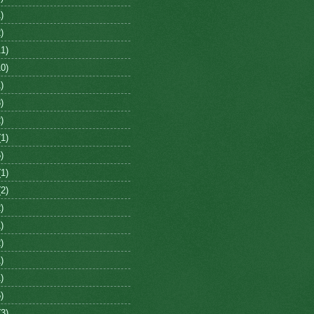
)
)
1)
0)
)
)
)
1)
)
1)
2)
)
)
)
)
)
)
3)