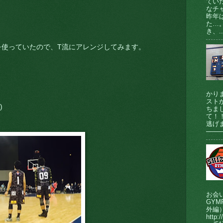
てい
なチ
昨年
た…
き、..
を使っていたので、T流にアレンジしてみます。
かり
ストが
)
ちま
て！
逃げま
────
お会
GY
外編
http:/