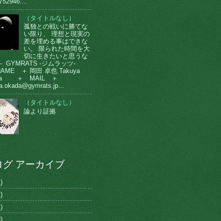
752946....
（タイトルなし）
孤独との戦いに勝てな
い限り、 理想と現実の
差を埋める事はできな
い。 限られた時間を大
切に生きたいと思うな
-- GYMRATS -ジムラッツ-
AME ＋ 岡田 卓也 Takuya
da ＋ MAIL ＋
a.okada@gymrats.jp...
（タイトルなし）
論より証拠
ログ アーカイブ
)
)
)
)