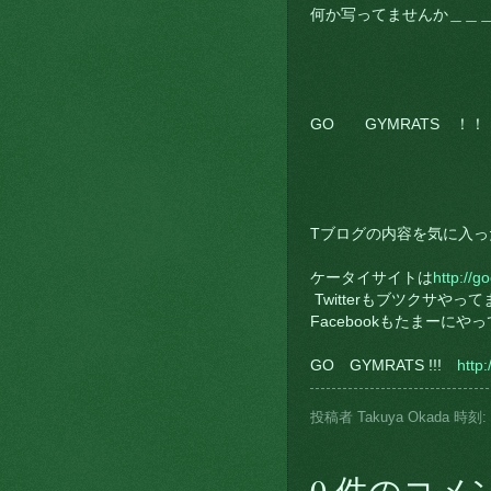
何か写ってませんか＿＿
GO GYMRATS ！
Tブログの内容を気に入っ
ケータイサイトは
http://
Twitterもブツクサやってま
Facebookもたまーにや
GO GYMRATS !!!
http
投稿者
Takuya Okada
時刻:
0 件のコメ