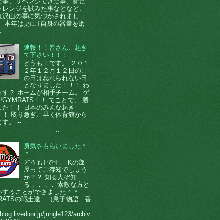
た事、リベンジできた事、新た
ャレンジを試みた事などなど、
は沢山の事に気づかされまし
。 本年は更にT自身の器量を磨
.
速報！！皆さん、起き
て下さい！！！
どうもＴです。 ２０１
２年１２月１２日のこ
の日は忘れられない日
となりました！！！ わ
ます？ ホームが相手チーム。 ゲ
GYMRATS！！ てことで、 勝
した！！ 日本のみんな起き
！！ 取り急ぎ、早く体育館から
す。 --
────────────...
勇気をもらいました＾
＾
どうもTです。 Kの部
屋ってご存知でしょう
か？？ 知る人ぞ知
る．．．． 素敵な方と
いすることができました＾＾
MRATSの戦士達 （息子物語 番
）
/blog.livedoor.jp/jungle123/archiv