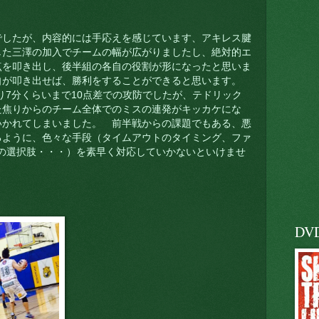
でしたが、内容
的には手応えを感じています、
アキレス腱
した三澤の加入でチームの幅が広がりましたし、絶対的エ
点を叩き出し、後半組の各自の役割が形になったと思いま
自が叩き出せば、勝利をすることができると思います。
り7分くらいまで10点差での攻防でしたが、テドリック
た焦りからのチーム全体でのミスの連発がキッカケにな
いかれてしまいました。 前半戦からの課題でもある、悪
るように、色々な手段（タイムアウトのタイミング、ファ
Yの選択肢・・・）を素早く対応していかないといけませ
DV