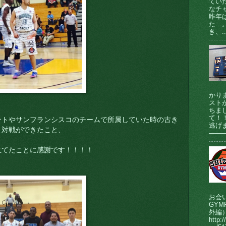
てい
なチ
昨年
た…
き、..
かり
ストが
ちま
て！
ントやサンフランシスコのチームで所属していた時の古き
逃げま
と対戦ができたこと、
────
立てたことに感謝です！！！！
お会
GY
外編
http:/