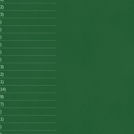
2)
3)
)
)
)
)
)
)
3)
2)
1)
14)
9)
7)
)
1)
)