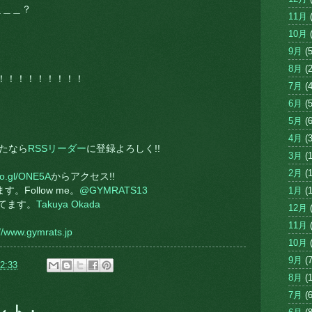
＿＿＿？
11月
(
10月
(
9月
(5
8月
(2
！！！！！！！！！！
7月
(4
6月
(5
5月
(6
4月
(3
たなら
RSSリーダー
に登録よろしく!!
3月
(1
2月
(1
goo.gl/ONE5A
からアクセス!!
す。Follow me。
@GYMRATS13
1月
(1
ってます。
Takuya Okada
12月
(
11月
(
://www.gymrats.jp
10月
(
9月
(7
2:33
8月
(1
7月
(6
ント: