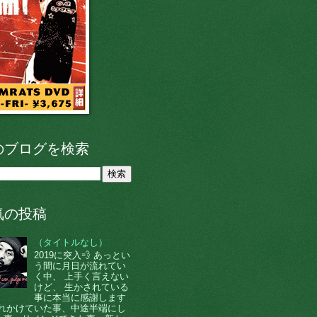
のブログを検索
気の投稿
（タイトルなし）
2019に突入💨 あっとい
う間に月日が流れてい
く中、 上手く言えない
けど、 生かされている
事に本当に感謝します
 忘れかけていた事、中途半端にし