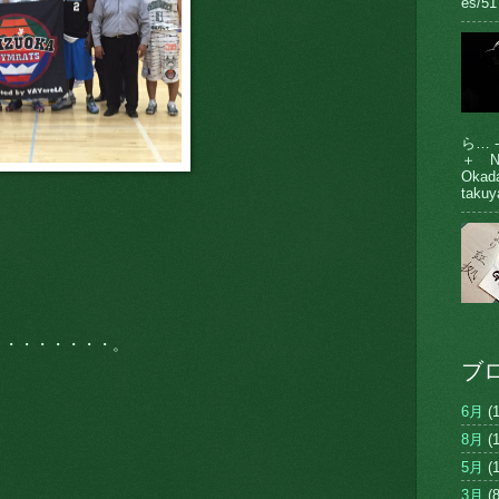
es/51
ら… 
＋ N
Oka
takuy
・・・・・・・・。
ブ
6月
(1
8月
(1
5月
(1
3月
(8