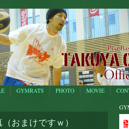
LE
GYMRATS
PHOTO
MOVIE
CON
GYM
写真（おまけですｗ）