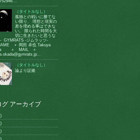
752946....
（タイトルなし）
孤独との戦いに勝てな
い限り、 理想と現実の
差を埋める事はできな
い。 限られた時間を大
切に生きたいと思うな
-- GYMRATS -ジムラッツ-
AME ＋ 岡田 卓也 Takuya
da ＋ MAIL ＋
a.okada@gymrats.jp...
（タイトルなし）
論より証拠
ログ アーカイブ
)
)
)
)