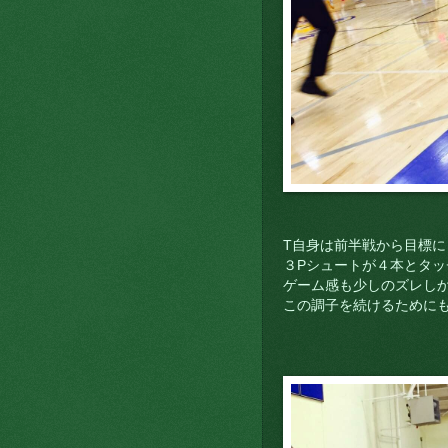
T自身は前半戦から目標
３Pシュートが４本とタ
ゲーム感も少しのズレし
この調子を続けるために