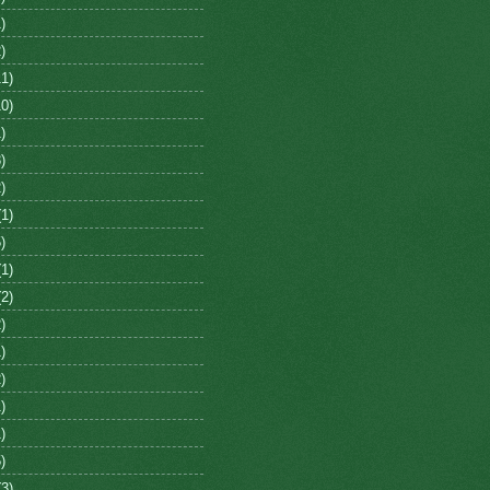
)
)
1)
0)
)
)
)
1)
)
1)
2)
)
)
)
)
)
)
3)