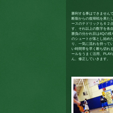
勝利する事はできません
断裂からの復帰戦を果た
ースのテドリックも６２
す、それ以上の数字を各
勝負の分かれ目は4Qの残
のシュートが落とし始め
り、一気に流れを持って
い時間帯を早く断ち切れ
ールをうまく活用、PLA
ん、修正していきます。