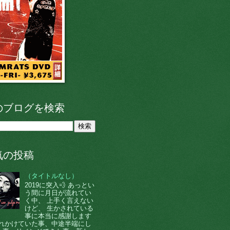
のブログを検索
気の投稿
（タイトルなし）
2019に突入💨 あっとい
う間に月日が流れてい
く中、 上手く言えない
けど、 生かされている
事に本当に感謝します
 忘れかけていた事、中途半端にし