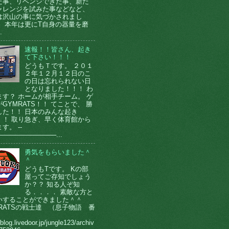
た事、リベンジできた事、新た
ャレンジを試みた事などなど、
は沢山の事に気づかされまし
。 本年は更にT自身の器量を磨
.
速報！！皆さん、起き
て下さい！！！
どうもＴです。 ２０１
２年１２月１２日のこ
の日は忘れられない日
となりました！！！ わ
ます？ ホームが相手チーム。 ゲ
GYMRATS！！ てことで、 勝
した！！ 日本のみんな起き
！！ 取り急ぎ、早く体育館から
す。 --
────────────...
勇気をもらいました＾
＾
どうもTです。 Kの部
屋ってご存知でしょう
か？？ 知る人ぞ知
る．．．． 素敵な方と
いすることができました＾＾
MRATSの戦士達 （息子物語 番
）
/blog.livedoor.jp/jungle123/archiv