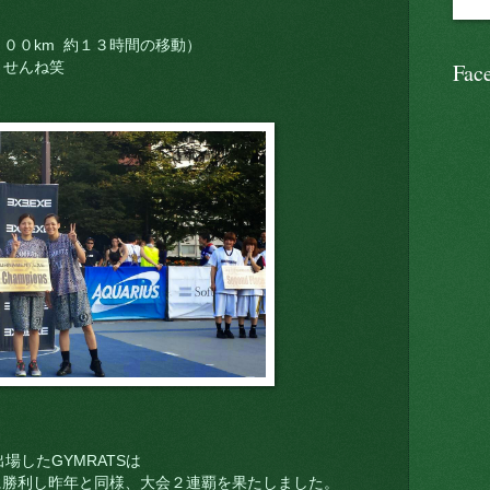
００km 約１３時間の移動）
Fac
ませんね笑
場したGYMRATSは
に勝利し昨年と同様、大会２連覇を果たしました。