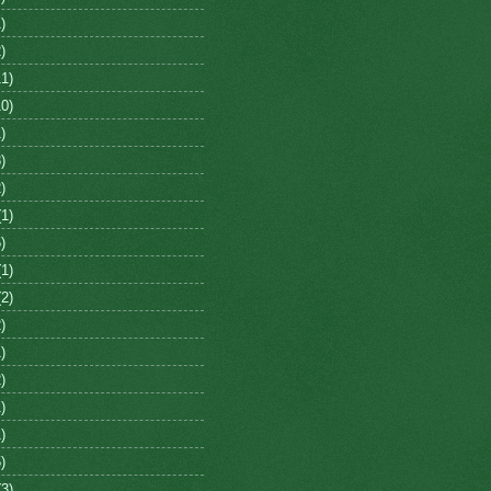
)
)
1)
0)
)
)
)
1)
)
1)
2)
)
)
)
)
)
)
3)