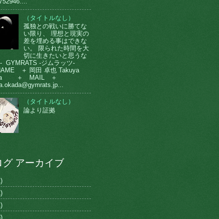
752946....
（タイトルなし）
孤独との戦いに勝てな
い限り、 理想と現実の
差を埋める事はできな
い。 限られた時間を大
切に生きたいと思うな
-- GYMRATS -ジムラッツ-
AME ＋ 岡田 卓也 Takuya
da ＋ MAIL ＋
a.okada@gymrats.jp...
（タイトルなし）
論より証拠
ログ アーカイブ
)
)
)
)