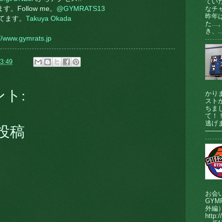
てい
なチ
す。Follow me。
@GYMRATS13
昨年
ってます。
Takuya Okada
た…
き、..
://www.gymrats.jp
3:49
ント:
かり
ストが
ちま
て！
逃げま
投稿
────
お会
GY
外編
http:/