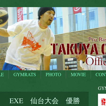
LE
GYMRATS
PHOTO
MOVIE
CON
GYM
S EXE 仙台大会 優勝