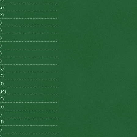
2)
3)
)
)
)
)
)
)
3)
2)
1)
14)
9)
7)
)
1)
)