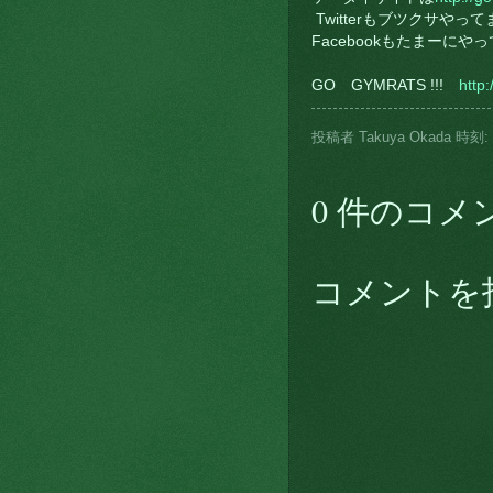
Twitterもブツクサやってま
Facebookもたまーにや
GO GYMRATS !!!
http
投稿者
Takuya Okada
時刻:
0 件のコメ
コメントを