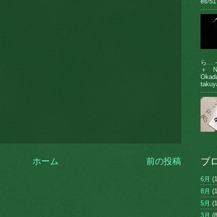
es/51
ら… 
＋ N
Oka
takuy
ブ
ホーム
前の投稿
6月
(1
8月
(1
5月
(1
3月
(8