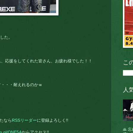
ました。
こ
ん、応援をしてくれた皆さん、お疲れ様でした！！
す・・・耐えれるのかｗ
人
たなら
RSSリーダー
に登録よろしく!!
🙏
goo.gl/ONE5A
からアクセス!!