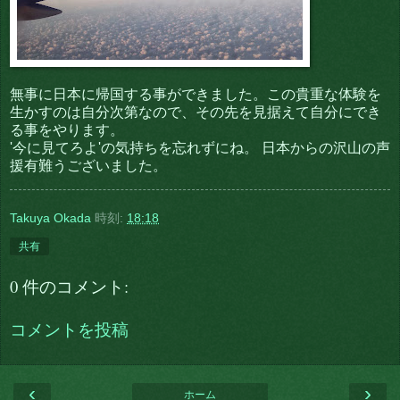
無事に日本に帰国する事ができました。この貴重な体験を
生かすのは自分次第なので、その先を見据えて自分にでき
る事をやります。
'今に見てろよ'の気持ちを忘れずにね。 日本からの沢山の声
援有難うございました。
Takuya Okada
時刻:
18:18
共有
0 件のコメント:
コメントを投稿
‹
›
ホーム