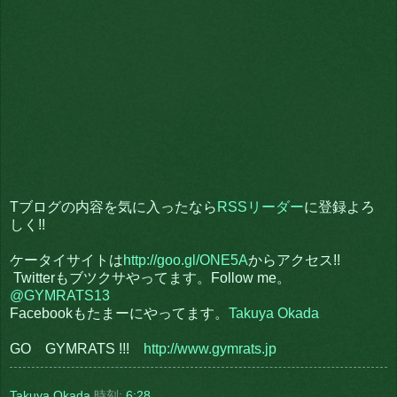
Tブログの内容を気に入ったなら
RSSリーダー
に登録よろ
しく!!
ケータイサイトは
http://goo.gl/ONE5A
からアクセス!!
Twitterもブツクサやってます。Follow me。
@GYMRATS13
Facebookもたまーにやってます。
Takuya Okada
GO GYMRATS !!!
http://www.gymrats.jp
Takuya Okada
時刻:
6:28