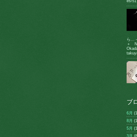
es/51
ら… 
＋ N
Oka
takuy
ブ
6月
(1
8月
(1
5月
(1
3月
(8