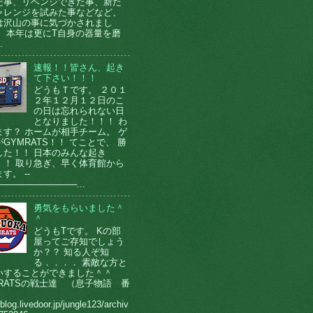
た事、リベンジできた事、新た
ャレンジを試みた事などなど、
は沢山の事に気づかされまし
。 本年は更にT自身の器量を磨
.
速報！！皆さん、起き
て下さい！！！
どうもＴです。 ２０１
２年１２月１２日のこ
の日は忘れられない日
となりました！！！ わ
ます？ ホームが相手チーム。 ゲ
GYMRATS！！ てことで、 勝
した！！ 日本のみんな起き
！！ 取り急ぎ、早く体育館から
す。 --
────────────...
勇気をもらいました＾
＾
どうもTです。 Kの部
屋ってご存知でしょう
か？？ 知る人ぞ知
る．．．． 素敵な方と
いすることができました＾＾
MRATSの戦士達 （息子物語 番
）
/blog.livedoor.jp/jungle123/archiv