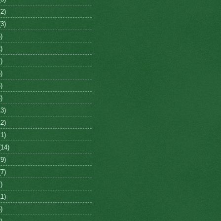
2)
3)
)
)
)
)
)
)
3)
2)
1)
14)
9)
7)
)
1)
)