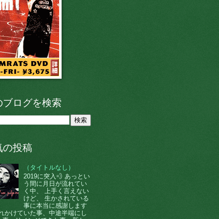
のブログを検索
気の投稿
（タイトルなし）
2019に突入💨 あっとい
う間に月日が流れてい
く中、 上手く言えない
けど、 生かされている
事に本当に感謝します
 忘れかけていた事、中途半端にし