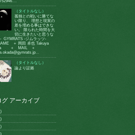
752946....
（タイトルなし）
孤独との戦いに勝てな
い限り、 理想と現実の
差を埋める事はできな
い。 限られた時間を大
切に生きたいと思うな
-- GYMRATS -ジムラッツ-
AME ＋ 岡田 卓也 Takuya
da ＋ MAIL ＋
a.okada@gymrats.jp...
（タイトルなし）
論より証拠
ログ アーカイブ
)
)
)
)