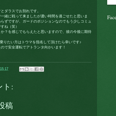
マとダラスでお別れです。
Fac
で一緒に戦って来ましたが濃い時間を過ごせたと思いま
わらずですが、ガードのポジションなのでもう少しコミュ
ですね（笑）
きか？を感じでもらえたと思いますので、彼の今後に期待
に乗りたい方はトウマを指名して頂けたら幸いです♪
たので安全運転でアトランタ向かいます！
15:17
ント:
投稿