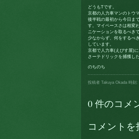
どうもTです。
京都の人力車マンのトウ
後半戦の最初から今日ま
す。マイペースさは相変
ニケーションを取るべき
少なからず、何をするべ
しています。
京都で人力車(えびす屋)
さーテドリックを捕獲し
のちのち
投稿者
Takuya Okada
時刻:
0 件のコメ
コメントを