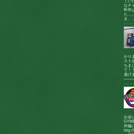
てい
なチ
昨年
た…
き、..
かり
ストが
ちま
て！
逃げま
────
お会
GY
外編
http:/