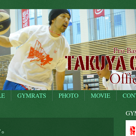
LE
GYMRATS
PHOTO
MOVIE
CON
GYM
~。