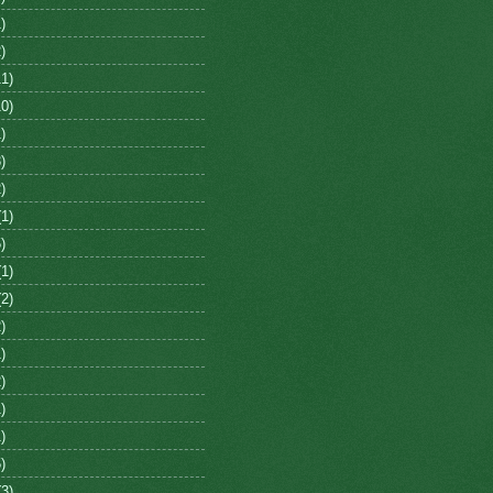
)
)
1)
0)
)
)
)
1)
)
1)
2)
)
)
)
)
)
)
3)