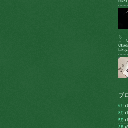
es/51
ら… 
＋ N
Oka
takuy
ブ
6月
(1
8月
(1
5月
(1
3月
(8