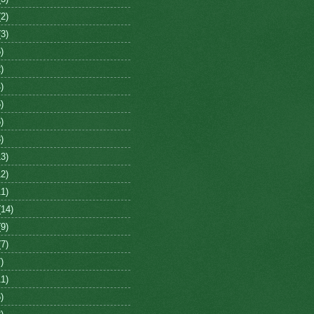
2)
3)
)
)
)
)
)
)
3)
2)
1)
14)
9)
7)
)
1)
)