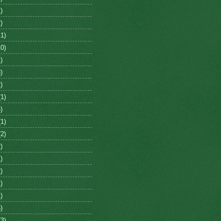
)
)
1)
0)
)
)
)
1)
)
1)
2)
)
)
)
)
)
)
3)