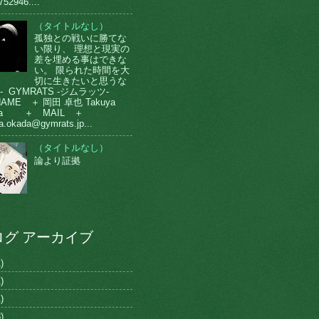
752946....
（タイトルなし）
孤独との戦いに勝てな
い限り、 理想と現実の
差を埋める事はできな
い。 限られた時間を大
切に生きたいと思うな
-- GYMRATS -ジムラッツ-
AME ＋ 岡田 卓也 Takuya
da ＋ MAIL ＋
a.okada@gymrats.jp...
（タイトルなし）
論より証拠
ログ アーカイブ
)
)
)
)