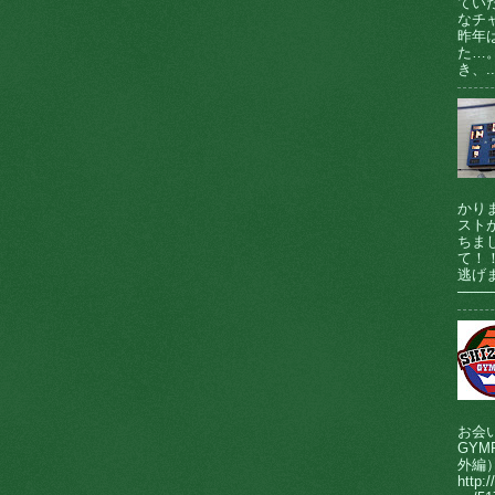
てい
なチ
昨年
た…
き、..
かり
ストが
ちま
て！
逃げま
────
お会
GY
外編
http:/