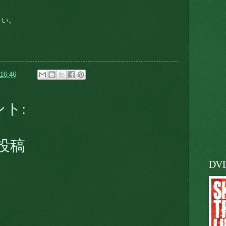
さい。
16:46
ント:
投稿
DV