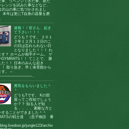
た事、リベンジできた事、新た
ャレンジを試みた事などなど、
は沢山の事に気づかされまし
。 本年は更にT自身の器量を磨
.
速報！！皆さん、起き
て下さい！！！
どうもＴです。 ２０１
２年１２月１２日のこ
の日は忘れられない日
となりました！！！ わ
ます？ ホームが相手チーム。 ゲ
GYMRATS！！ てことで、 勝
した！！ 日本のみんな起き
！！ 取り急ぎ、早く体育館から
す。 --
────────────...
勇気をもらいました＾
＾
どうもTです。 Kの部
屋ってご存知でしょう
か？？ 知る人ぞ知
る．．．． 素敵な方と
いすることができました＾＾
MRATSの戦士達 （息子物語 番
）
/blog.livedoor.jp/jungle123/archiv