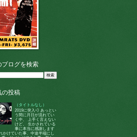
のブログを検索
気の投稿
（タイトルなし）
2019に突入💨 あっとい
う間に月日が流れてい
く中、 上手く言えない
けど、 生かされている
事に本当に感謝します
 忘れかけていた事、中途半端にし