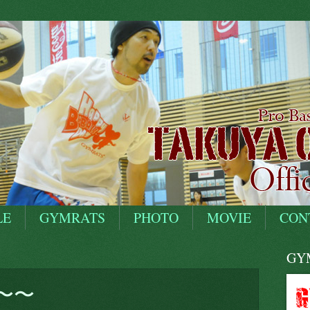
LE
GYMRATS
PHOTO
MOVIE
CON
GYM
〜〜