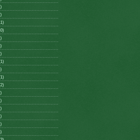
)
)
1)
0)
)
)
)
1)
)
1)
2)
)
)
)
)
)
)
3)