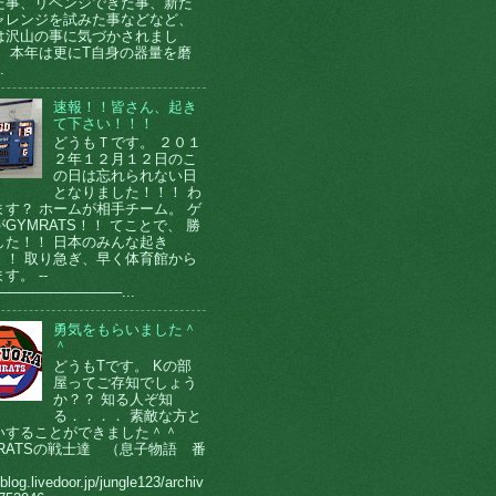
た事、リベンジできた事、新た
ャレンジを試みた事などなど、
は沢山の事に気づかされまし
。 本年は更にT自身の器量を磨
.
速報！！皆さん、起き
て下さい！！！
どうもＴです。 ２０１
２年１２月１２日のこ
の日は忘れられない日
となりました！！！ わ
ます？ ホームが相手チーム。 ゲ
GYMRATS！！ てことで、 勝
した！！ 日本のみんな起き
！！ 取り急ぎ、早く体育館から
す。 --
────────────...
勇気をもらいました＾
＾
どうもTです。 Kの部
屋ってご存知でしょう
か？？ 知る人ぞ知
る．．．． 素敵な方と
いすることができました＾＾
MRATSの戦士達 （息子物語 番
）
/blog.livedoor.jp/jungle123/archiv