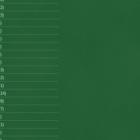
2)
3)
)
)
)
)
)
)
3)
2)
1)
14)
9)
7)
)
1)
)