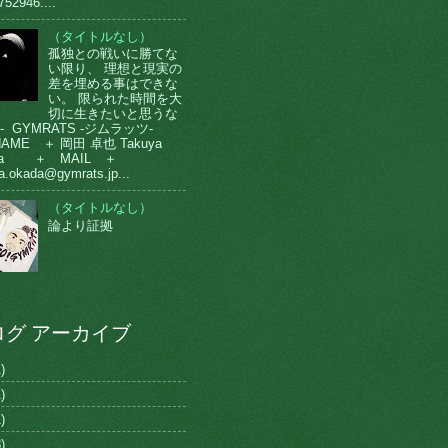
752946....
（タイトルなし）
孤独との戦いに勝てな
い限り、 理想と現実の
差を埋める事はできな
い。 限られた時間を大
切に生きたいと思うな
-- GYMRATS -ジムラッツ-
AME ＋ 岡田 卓也 Takuya
da ＋ MAIL ＋
a.okada@gymrats.jp...
（タイトルなし）
論より証拠
ログ アーカイブ
)
)
)
)