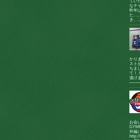
てい
なチ
昨年
た…
き、..
かり
ストが
ちま
て！
逃げま
────
お会
GY
外編
http:/