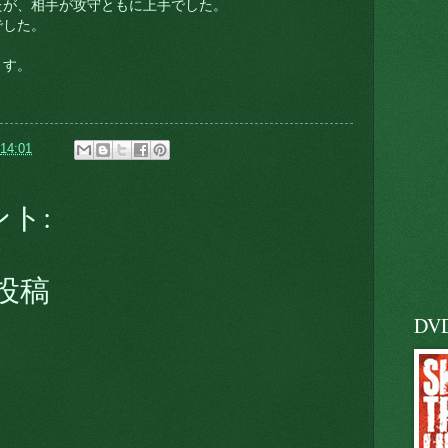
たが、相手が攻守ともに上手でした。
でした。
ます。
14:01
ント:
投稿
DV