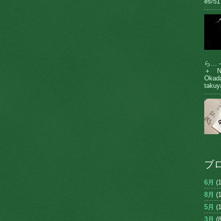
es/51
ら… 
＋ N
Oka
takuy
ブ
6月
(1
8月
(1
5月
(1
3月
(8