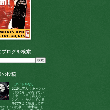
のブログを検索
気の投稿
（タイトルなし）
2019に突入💨 あっとい
う間に月日が流れてい
く中、 上手く言えない
けど、 生かされている
事に本当に感謝します
 忘れかけていた事、中途半端にし