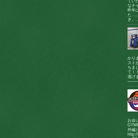
てい
なチ
昨年
た…
き、..
かり
ストが
ちま
て！
逃げま
────
お会
GY
外編
http:/