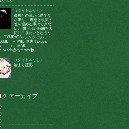
752946....
（タイトルなし）
孤独との戦いに勝てな
い限り、 理想と現実の
差を埋める事はできな
い。 限られた時間を大
切に生きたいと思うな
-- GYMRATS -ジムラッツ-
AME ＋ 岡田 卓也 Takuya
da ＋ MAIL ＋
a.okada@gymrats.jp...
（タイトルなし）
論より証拠
ログ アーカイブ
)
)
)
)