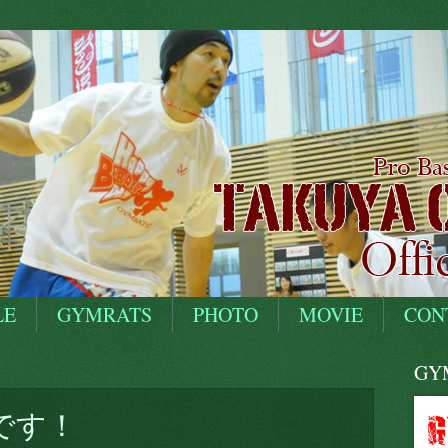
LE
GYMRATS
PHOTO
MOVIE
CON
GYM
です！