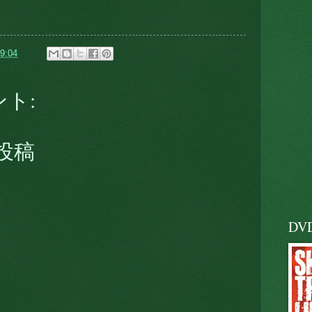
9:04
ント:
投稿
DV