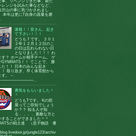
た事、リベンジできた事、新た
ャレンジを試みた事などなど、
は沢山の事に気づかされまし
。 本年は更にT自身の器量を磨
.
速報！！皆さん、起き
て下さい！！！
どうもＴです。 ２０１
２年１２月１２日のこ
の日は忘れられない日
となりました！！！ わ
ます？ ホームが相手チーム。 ゲ
GYMRATS！！ てことで、 勝
した！！ 日本のみんな起き
！！ 取り急ぎ、早く体育館から
す。 --
────────────...
勇気をもらいました＾
＾
どうもTです。 Kの部
屋ってご存知でしょう
か？？ 知る人ぞ知
る．．．． 素敵な方と
いすることができました＾＾
MRATSの戦士達 （息子物語 番
）
/blog.livedoor.jp/jungle123/archiv