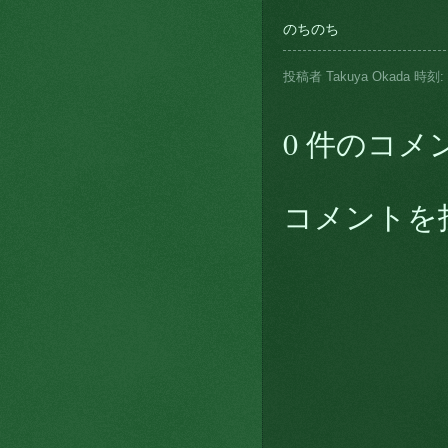
のちのち
投稿者
Takuya Okada
時刻:
0 件のコメ
コメントを