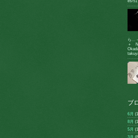
es/51
ら… 
＋ N
Oka
takuy
ブ
6月
(1
8月
(1
5月
(1
3月
(8