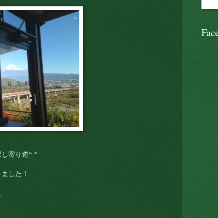
Fac
し寄り道^ ^
りました！
…