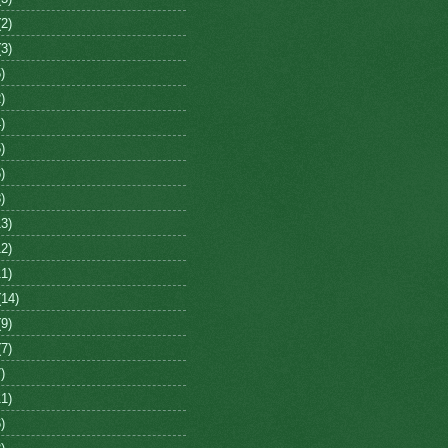
2)
3)
)
)
)
)
)
)
3)
2)
1)
14)
9)
7)
)
1)
)