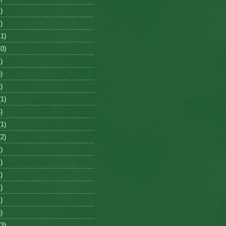
)
)
1)
0)
)
)
)
1)
)
1)
2)
)
)
)
)
)
)
3)