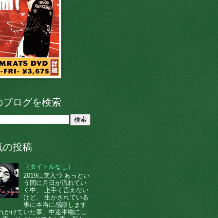
のブログを検索
気の投稿
（タイトルなし）
2019に突入💨 あっとい
う間に月日が流れてい
く中、 上手く言えない
けど、 生かされている
事に本当に感謝します
 忘れかけていた事、中途半端にし