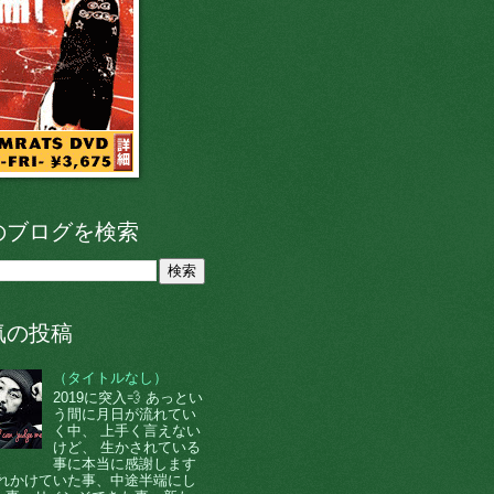
のブログを検索
気の投稿
（タイトルなし）
2019に突入💨 あっとい
う間に月日が流れてい
く中、 上手く言えない
けど、 生かされている
事に本当に感謝します
 忘れかけていた事、中途半端にし