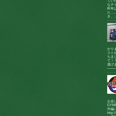
てい
なチ
昨年
た…
き、..
かり
ストが
ちま
て！
逃げま
────
お会
GY
外編
http:/