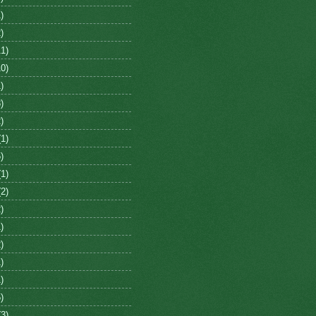
)
)
1)
0)
)
)
)
1)
)
1)
2)
)
)
)
)
)
)
3)