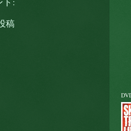
ント:
投稿
DV