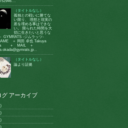
752946....
（タイトルなし）
孤独との戦いに勝てな
い限り、 理想と現実の
差を埋める事はできな
い。 限られた時間を大
切に生きたいと思うな
-- GYMRATS -ジムラッツ-
AME ＋ 岡田 卓也 Takuya
da ＋ MAIL ＋
a.okada@gymrats.jp...
（タイトルなし）
論より証拠
ログ アーカイブ
)
)
)
)