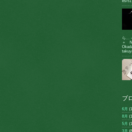
es/51
ら… 
＋ N
Oka
takuy
ブ
6月
(1
8月
(1
5月
(1
3月
(8