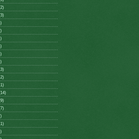
2)
3)
)
)
)
)
)
)
3)
2)
1)
14)
9)
7)
)
1)
)