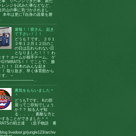
た事、リベンジできた事、新た
ャレンジを試みた事などなど、
は沢山の事に気づかされまし
。 本年は更にT自身の器量を磨
.
速報！！皆さん、起き
て下さい！！！
どうもＴです。 ２０１
２年１２月１２日のこ
の日は忘れられない日
となりました！！！ わ
ます？ ホームが相手チーム。 ゲ
GYMRATS！！ てことで、 勝
した！！ 日本のみんな起き
！！ 取り急ぎ、早く体育館から
す。 --
────────────...
勇気をもらいました＾
＾
どうもTです。 Kの部
屋ってご存知でしょう
か？？ 知る人ぞ知
る．．．． 素敵な方と
いすることができました＾＾
MRATSの戦士達 （息子物語 番
）
/blog.livedoor.jp/jungle123/archiv