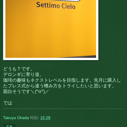
どうもＴです。
デロンギに寄り道。
珈琲の趣味もネクストレベルを目指します。先月に購入し
たプレス式から違う嗜み方をトライしたいと思います。
面白そうです＼(^o^)／
では
Takuya Okada
時刻:
15:28
共有