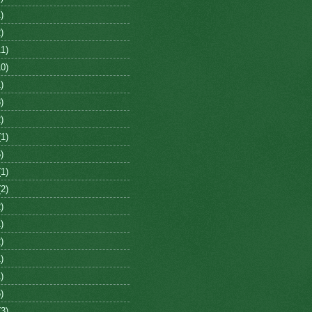
)
)
1)
0)
)
)
)
1)
)
1)
2)
)
)
)
)
)
)
3)