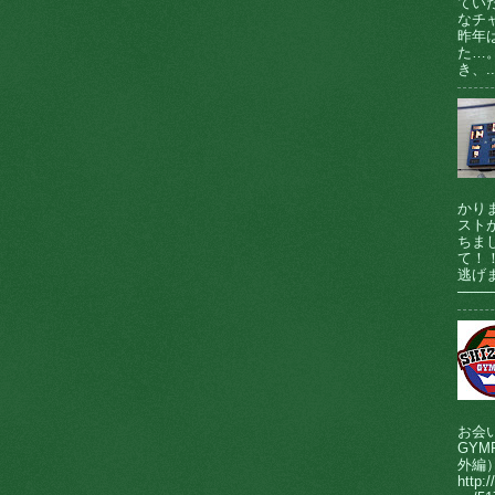
てい
なチ
昨年
た…
き、..
かり
ストが
ちま
て！
逃げま
────
お会
GY
外編
http:/