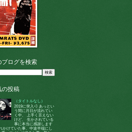
のブログを検索
気の投稿
（タイトルなし）
2019に突入💨 あっとい
う間に月日が流れてい
く中、 上手く言えない
けど、 生かされている
事に本当に感謝します
 忘れかけていた事、中途半端にし