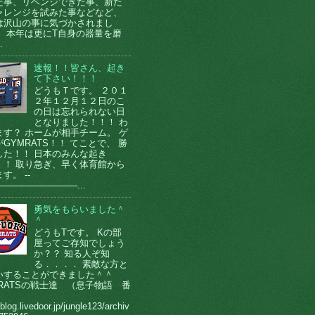
た事、リベンジできた事、新た
ャレンジを試みた事などなど、
は沢山の事に気づかされまし
。 本年は更にT自身の器量を磨
.
速報！！皆さん、起き
て下さい！！！
どうもＴです。 ２０１
２年１２月１２日のこ
の日は忘れられない日
となりました！！！ わ
ます？ ホームが相手チーム。 ゲ
GYMRATS！！ てことで、 勝
した！！ 日本のみんな起き
！！ 取り急ぎ、早く体育館から
す。 --
────────────...
勇気をもらいました＾
＾
どうもTです。 Kの部
屋ってご存知でしょう
か？？ 知る人ぞ知
る．．．． 素敵な方と
いすることができました＾＾
MRATSの戦士達 （息子物語 番
）
/blog.livedoor.jp/jungle123/archiv