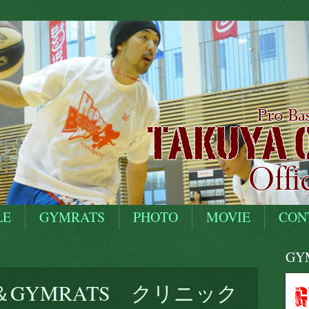
LE
GYMRATS
PHOTO
MOVIE
CON
GYM
GYMRATS クリニック