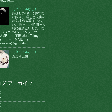
752946....
（タイトルなし）
孤独との戦いに勝てな
い限り、 理想と現実の
差を埋める事はできな
い。 限られた時間を大
切に生きたいと思うな
-- GYMRATS -ジムラッツ-
AME ＋ 岡田 卓也 Takuya
da ＋ MAIL ＋
a.okada@gymrats.jp...
（タイトルなし）
論より証拠
ログ アーカイブ
)
)
)
)