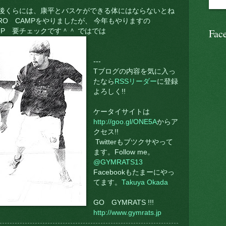
月後くらには、康平とバスケができる体にはならないとね
RO CAMPをやりましたが、 今年もやりますの
Fac
 HP 要チェックです＾＾ ではでは
---
Tブログの内容を気に入っ
たなら
RSSリーダー
に登録
よろしく!!
ケータイサイトは
http://goo.gl/ONE5A
からア
クセス!!
Twitterもブツクサやって
ます。Follow me。
@GYMRATS13
Facebookもたまーにやっ
てます。
Takuya Okada
GO GYMRATS !!!
http://www.gymrats.jp