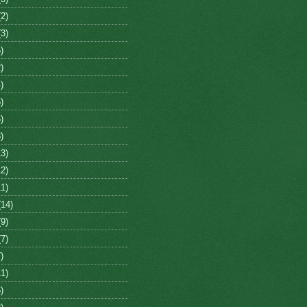
2)
3)
)
)
)
)
)
)
3)
2)
1)
14)
9)
7)
)
1)
)