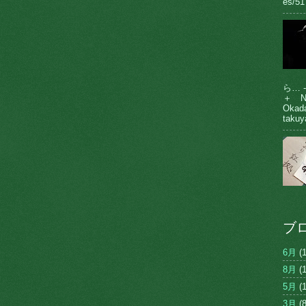
es/51
ら… 
＋ N
Oka
takuy
ブ
6月
(1
8月
(1
5月
(1
3月
(8