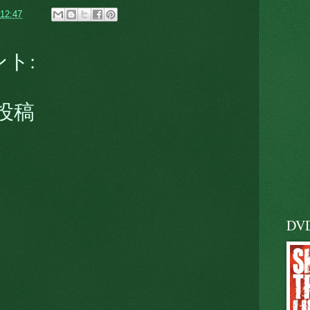
12:47
ント:
投稿
DV