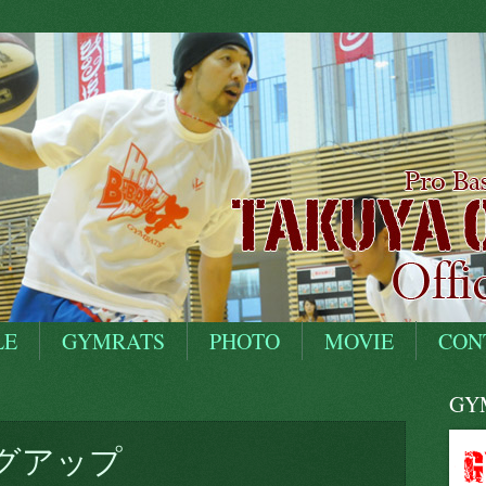
LE
GYMRATS
PHOTO
MOVIE
CON
GYM
グアップ