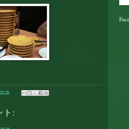
Fac
。
22:25
ント: