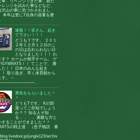
た事、リベンジできた事、新た
ャレンジを試みた事などなど、
は沢山の事に気づかされまし
。 本年は更にT自身の器量を磨
.
速報！！皆さん、起き
て下さい！！！
どうもＴです。 ２０１
２年１２月１２日のこ
の日は忘れられない日
となりました！！！ わ
ます？ ホームが相手チーム。 ゲ
GYMRATS！！ てことで、 勝
した！！ 日本のみんな起き
！！ 取り急ぎ、早く体育館から
す。 --
────────────...
勇気をもらいました＾
＾
どうもTです。 Kの部
屋ってご存知でしょう
か？？ 知る人ぞ知
る．．．． 素敵な方と
いすることができました＾＾
MRATSの戦士達 （息子物語 番
）
/blog.livedoor.jp/jungle123/archiv