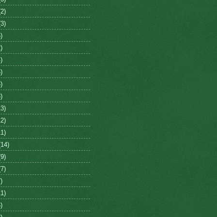
2)
3)
)
)
)
)
)
)
3)
2)
1)
14)
9)
7)
)
1)
)