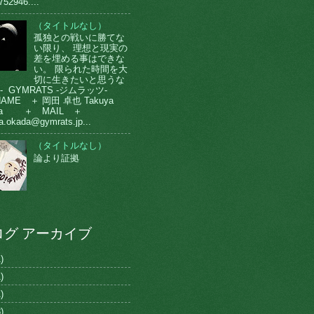
752946....
（タイトルなし）
孤独との戦いに勝てな
い限り、 理想と現実の
差を埋める事はできな
い。 限られた時間を大
切に生きたいと思うな
-- GYMRATS -ジムラッツ-
AME ＋ 岡田 卓也 Takuya
da ＋ MAIL ＋
a.okada@gymrats.jp...
（タイトルなし）
論より証拠
ログ アーカイブ
)
)
)
)