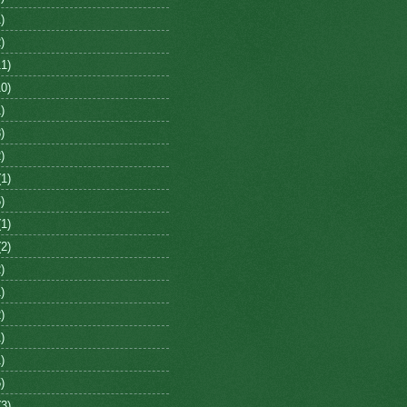
)
)
1)
0)
)
)
)
1)
)
1)
2)
)
)
)
)
)
)
3)