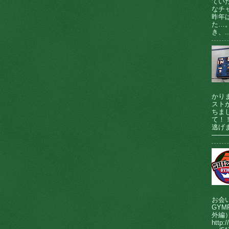
てい
なチ
昨年
た…
き、..
かり
ストが
ちま
て！
逃げま
────
お会
GY
外編
http:/