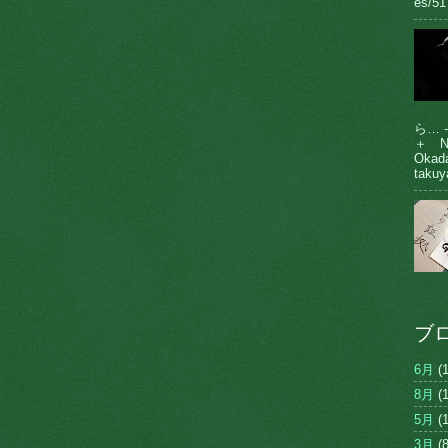
es/51
ら… 
＋ N
Oka
takuy
ブ
6月
(1
8月
(1
5月
(1
3月
(8