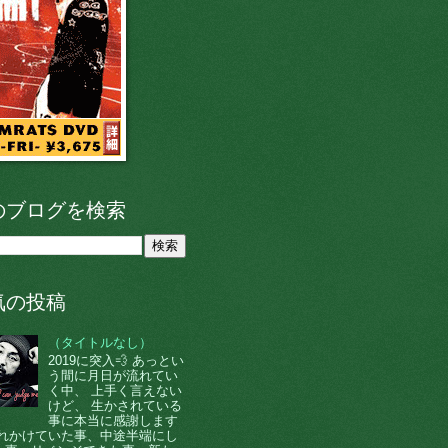
のブログを検索
気の投稿
（タイトルなし）
2019に突入💨 あっとい
う間に月日が流れてい
く中、 上手く言えない
けど、 生かされている
事に本当に感謝します
 忘れかけていた事、中途半端にし